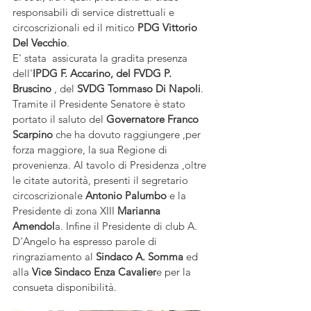
responsabili di service distrettuali e 
circoscrizionali ed il mitico 
PDG Vittorio 
Del Vecchio
. 
E' stata  assicurata la gradita presenza 
dell'
IPDG F. Accarino, del FVDG P. 
Bruscino
 , del 
SVDG Tommaso Di Napoli
. 
Tramite il Presidente Senatore è stato 
portato il saluto del 
Governatore Franco 
Scarpino
 che ha dovuto raggiungere ,per 
forza maggiore, la sua Regione di 
provenienza. Al tavolo di Presidenza ,oltre 
le citate autorità, presenti il segretario 
circoscrizionale 
Antonio Palumbo
 e la 
Presidente di zona XIII 
Marianna 
Amendol
a. Infine il Presidente di club A. 
D'Angelo ha espresso parole di 
ringraziamento al 
Sindaco A. Somma 
ed 
alla 
Vice Sindaco Enza Cavalier
e per la 
consueta disponibilità.