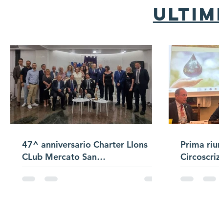
ultim
47^ anniversario Charter LIons
Prima riu
CLub Mercato San
Circoscri
Severino/Passaggio
Campana/Presentazione Satellite
di Club "Bracigliano"