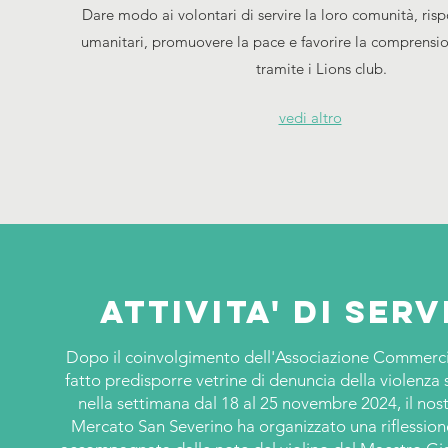
Dare modo ai volontari di servire la loro comunità, ris
umanitari, promuovere la pace e favorire la comprensio
tramite i Lions club.
vedi altro
Attivita' di serv
Dopo il coinvolgimento dell'Associazione Commerci
fatto predisporre vetrine di denuncia della violenza 
nella settimana dal 18 al 25 novembre 2024, il nost
Mercato San Severino ha organizzato una riflession