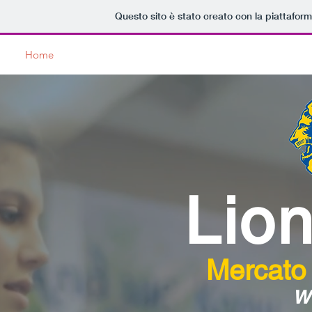
Questo sito è stato creato con la piattafor
Home
Lions Club
Service
News
Dicono di Noi
Lion
Mercato
w