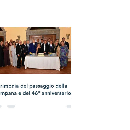
rimonia del passaggio della
mpana e del 46° anniversario
lla Charter di CluB