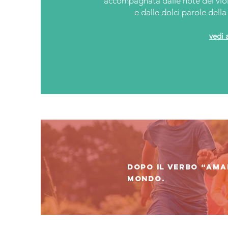
accompagnata dalle note del vio
e dalle dolci parole dell
vedi 
Dopo il verbo “amar
mondo.