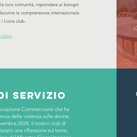
 la loro comunità, rispondere ai bisogni
favorire la comprensione internazionale
 i Lions club.
i altro
di servizio
sociazione Commercianti che ha
ncia della violenza sulle donne,
vembre 2024, il nostro club di
zato una riflessione sul tema,