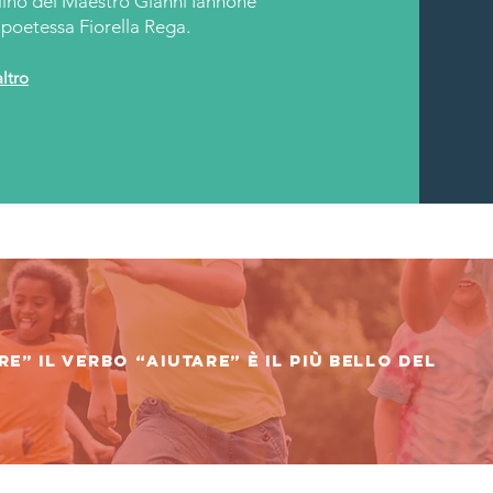
lino del Maestro Gianni Iannone
a poetessa Fiorella Rega.
altro
e” il verbo “aiutare” è il più bello del