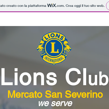
tato creato con la piattaforma
.com
. Crea oggi il tuo sito web.
News
Dicono di Noi
Photo Gallery
Donazioni
Co
Lions Cl
u
Mercato San Severino
we serve