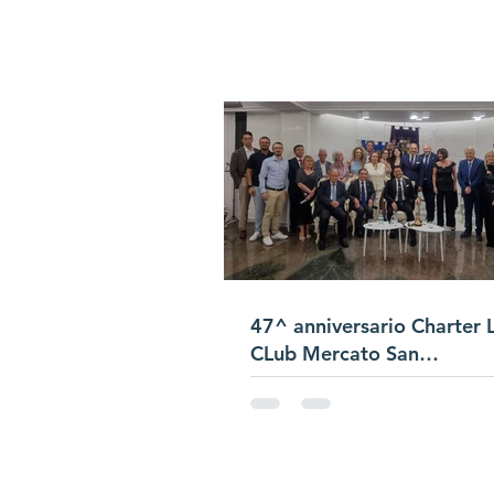
47^ anniversario Charter 
CLub Mercato San
Severino/Passaggio
Campana/Presentazione Sa
di Club "Bracigliano"