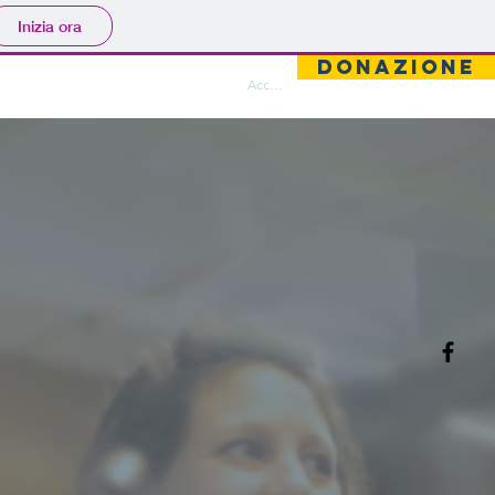
Inizia ora
DONAZIONE
ntatti
Area Riservata
Accedi
b