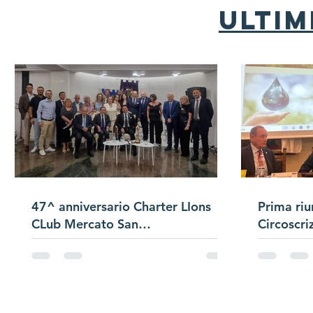
ultim
47^ anniversario Charter LIons
Prima riu
CLub Mercato San
Circoscri
Severino/Passaggio
Campana/Presentazione Satellite
di Club "Bracigliano"