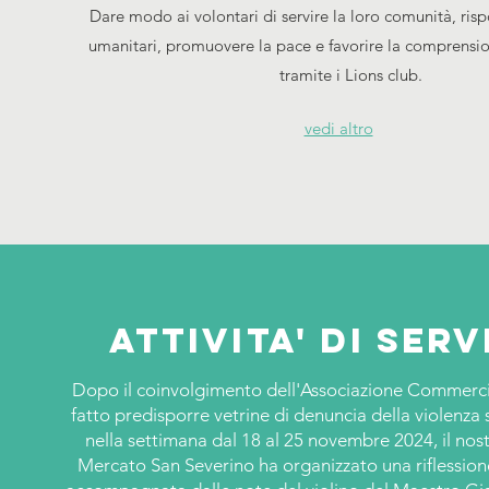
Dare modo ai volontari di servire la loro comunità, ris
umanitari, promuovere la pace e favorire la comprensio
tramite i Lions club.
vedi altro
Attivita' di serv
Dopo il coinvolgimento dell'Associazione Commerci
fatto predisporre vetrine di denuncia della violenza 
nella settimana dal 18 al 25 novembre 2024, il nost
Mercato San Severino ha organizzato una riflession