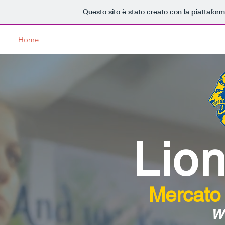
Questo sito è stato creato con la piattafor
Home
Lions Club
Service
News
Dicono di Noi
Lion
Mercato
w