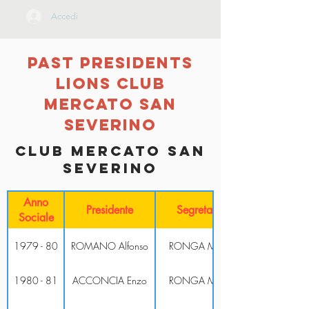
Accedi
past presidents
lions club
mercato san
severino
Club mercato san
severino
Anno
Presidente
Segretario
Sociale
1979 - 80
ROMANO Alfonso
RONGA Mario
1980 - 81
ACCONCIA Enzo
RONGA Mario