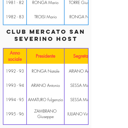
1981 - 82
RONGA Mario
TORRE Giuseppe
1982 - 83
TROISI Mario
RONGA Natale
ACCONCIA
Club mercato san
1983 - 84
RONGA Natale
Carmine
severino host
1984 - 85
LAUDATI Renato
FASOLINO Michele
Anno
Presidente
Segretario
sociale
1985 - 86
TROISI Ranato
RONGA Natale
1992 - 93
RONGA Natale
ARIANO Antonio
1986 - 87
TORRE Giuseppe
SESSA Vincenzo
1993 - 94
ARIANO Antonio
SESSA Michele
PETRACCARO
1987 - 88
FASOLINO Michele
Carmine
1994 - 95
AMATURO Fulgenzio
SESSA Michele
PETRACCARO
1987 - 88
ALBERO Carmine
Carmine
ZAMBRANO
1995 - 96
IULIANO Vincenzo
Giuseppe
1988 - 89
SESSA Vincenzo
TORRE Giuseppe