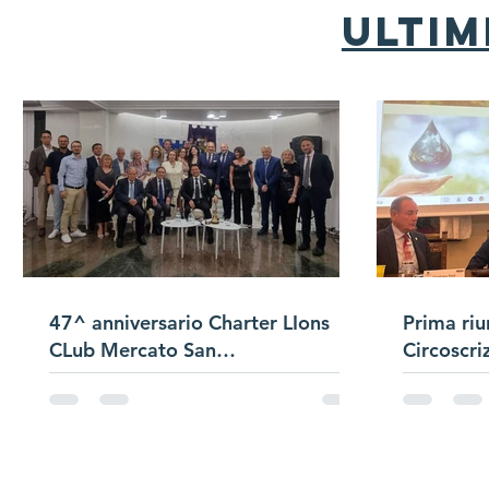
ultim
47^ anniversario Charter LIons
Prima riu
CLub Mercato San
Circoscri
Severino/Passaggio
Campana/Presentazione Satellite
di Club "Bracigliano"