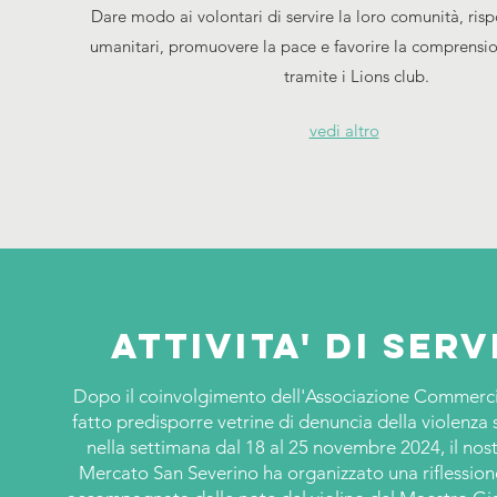
Dare modo ai volontari di servire la loro comunità, ris
umanitari, promuovere la pace e favorire la comprensio
tramite i Lions club.
vedi altro
Attivita' di serv
Dopo il coinvolgimento dell'Associazione Commerci
fatto predisporre vetrine di denuncia della violenza 
nella settimana dal 18 al 25 novembre 2024, il nost
Mercato San Severino ha organizzato una riflession