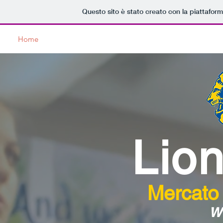
Questo sito è stato creato con la piattafor
Home
Lions Club
Service
News
Dicono di Noi
Lion
Mercato
w