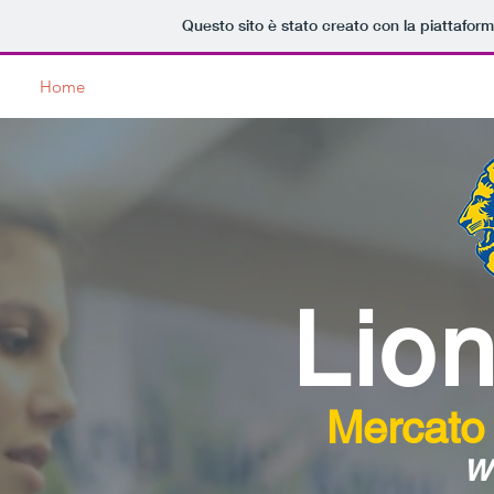
Questo sito è stato creato con la piattafor
Home
Lions Club
Service
News
Dicono di Noi
Lion
Mercato
w