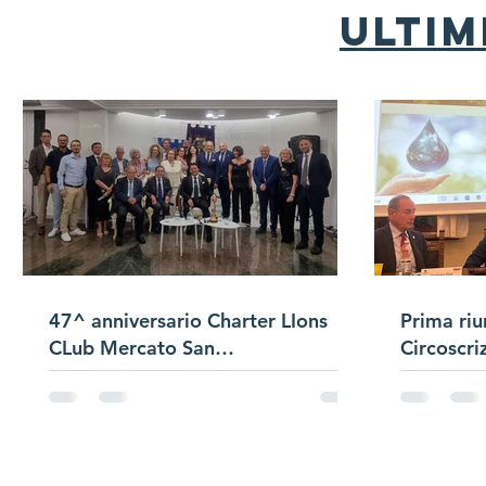
ultim
47^ anniversario Charter LIons
Prima riu
CLub Mercato San
Circoscri
Severino/Passaggio
Campana/Presentazione Satellite
di Club "Bracigliano"