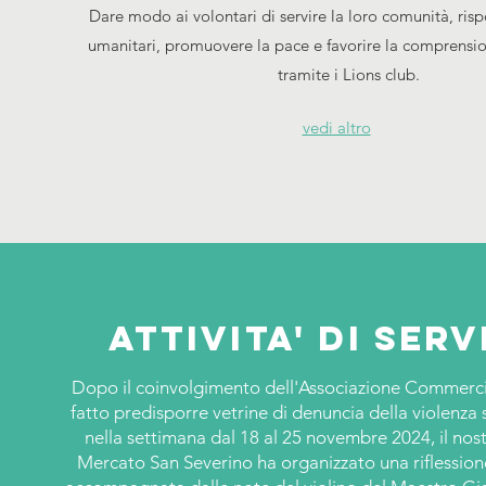
Dare modo ai volontari di servire la loro comunità, ris
umanitari, promuovere la pace e favorire la comprensio
tramite i Lions club.
vedi altro
Attivita' di serv
Dopo il coinvolgimento dell'Associazione Commerci
fatto predisporre vetrine di denuncia della violenza 
nella settimana dal 18 al 25 novembre 2024, il nost
Mercato San Severino ha organizzato una riflession