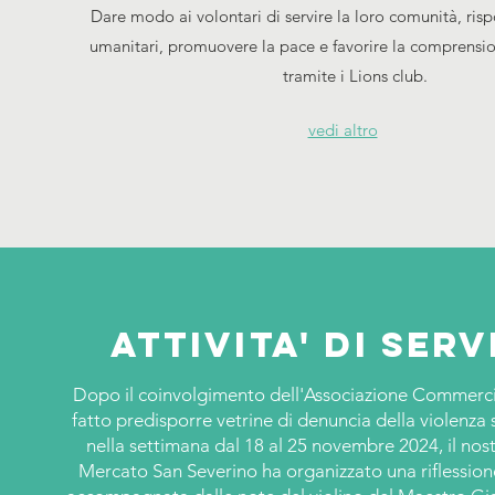
Dare modo ai volontari di servire la loro comunità, ris
umanitari, promuovere la pace e favorire la comprensio
tramite i Lions club.
vedi altro
Attivita' di serv
Dopo il coinvolgimento dell'Associazione Commerci
fatto predisporre vetrine di denuncia della violenza 
nella settimana dal 18 al 25 novembre 2024, il nost
Mercato San Severino ha organizzato una riflession