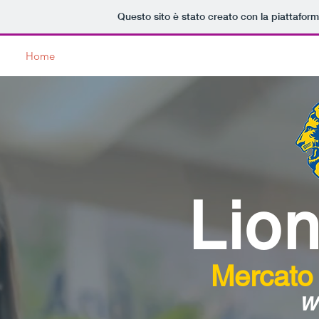
Questo sito è stato creato con la piattafor
Home
Lions Club
Service
News
Dicono di Noi
Lion
Mercato
w