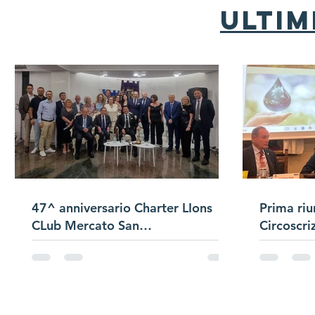
ultim
47^ anniversario Charter LIons
Prima riu
CLub Mercato San
Circoscri
Severino/Passaggio
Campana/Presentazione Satellite
di Club "Bracigliano"