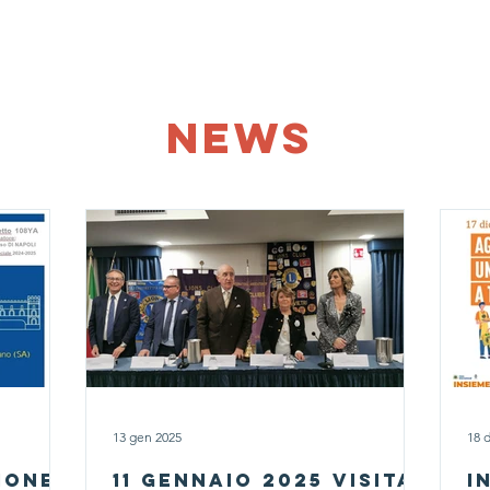
News
Dicono di Noi
Photo Gallery
Donazioni
Co
NEWS
13 gen 2025
18 
ione
11 Gennaio 2025 Visita
I