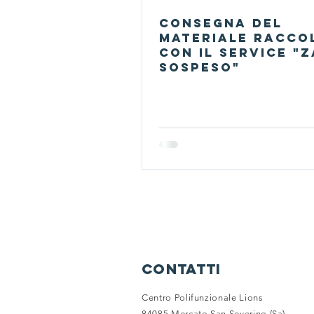
Consegna del
materiale racco
con il Service "
Sospeso"
contatti
Centro Polifunzionale Lions
84085 Mercato San Severino (Sa)