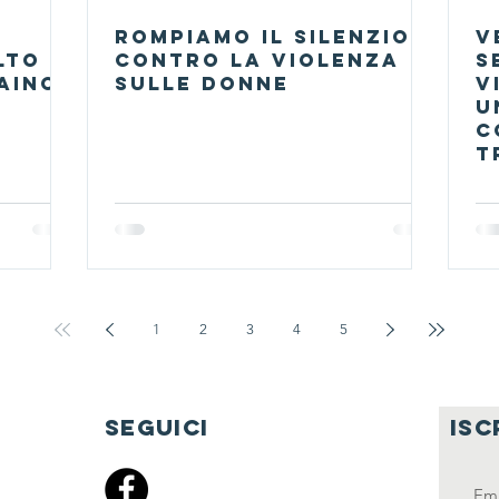
ROMPIAMO IL SILENZIO"
V
lto
contro la violenza
s
Zaino
sulle donne
v
U
c
t
l
d
1
2
3
4
5
seguici
isc