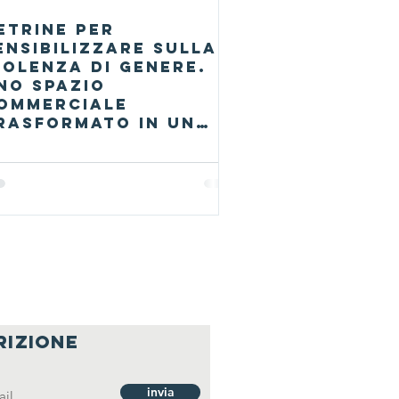
etrine per
ensibilizzare sulla
iolenza di genere.
no spazio
ommerciale
rasformato in un
uogo di riflessione e
enuncia
rizione
invia