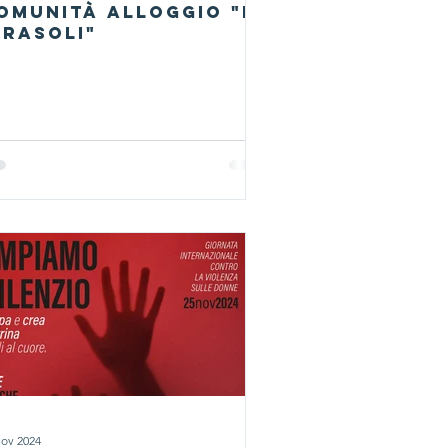
omunità alloggio "I
irasoli"
nov 2024