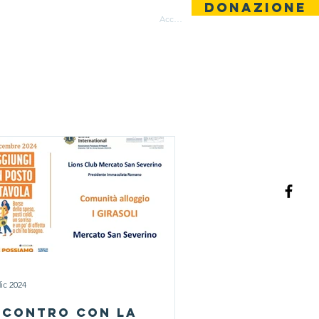
DONAZIONE
ntatti
Area Riservata
Accedi
dic 2024
ncontro con la