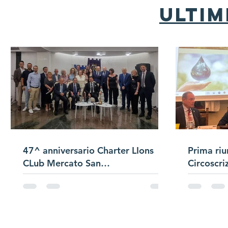
ultim
47^ anniversario Charter LIons
Prima riu
CLub Mercato San
Circoscri
Severino/Passaggio
Campana/Presentazione Satellite
di Club "Bracigliano"