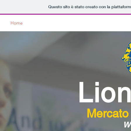
Questo sito è stato creato con la piattafor
Home
Lions Club
Service
News
Dicono di Noi
Lion
Mercato
w