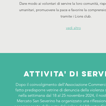
Dare modo ai volontari di servire la loro comunità, ris
umanitari, promuovere la pace e favorire la comprensio
tramite i Lions club.
vedi altro
Attivita' di serv
Dopo il coinvolgimento dell'Associazione Commerci
fatto predisporre vetrine di denuncia della violenza 
nella settimana dal 18 al 25 novembre 2024, il nost
Mercato San Severino ha organizzato una riflession