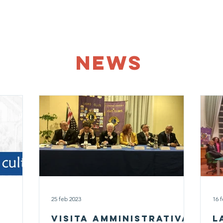
News
Dicono di Noi
Photo Gallery
Donazioni
Co
NEWS
25 feb 2023
16 
Visita Amministrativa
L