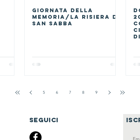
e
GIORNATA della
D
MEMORIA/LA RISIERA DI
2
SAN SABBA
c
c
d
5
6
7
8
9
seguici
isc