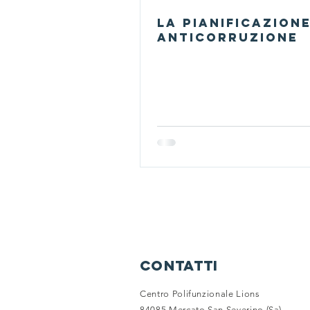
La Pianificazion
Anticorruzione
contatti
Centro Polifunzionale Lions
84085 Mercato San Severino (Sa)