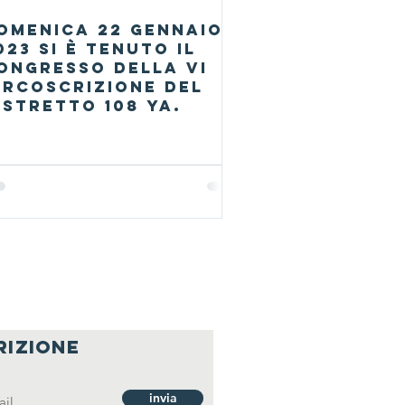
omenica 22 gennaio
023 si è tenuto il
ongresso della VI
ircoscrizione del
istretto 108 Ya.
rizione
invia