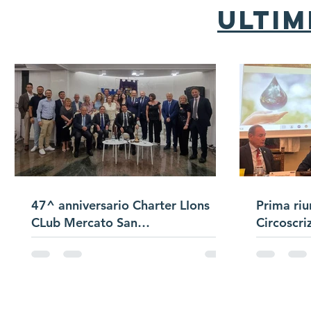
ultim
47^ anniversario Charter LIons
Prima riu
CLub Mercato San
Circoscri
Severino/Passaggio
Campana/Presentazione Satellite
di Club "Bracigliano"