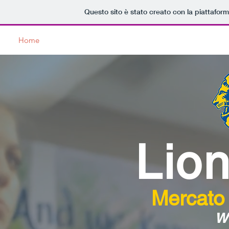
Questo sito è stato creato con la piattafor
Home
Lions Club
Service
News
Dicono di Noi
Lion
Mercato
w