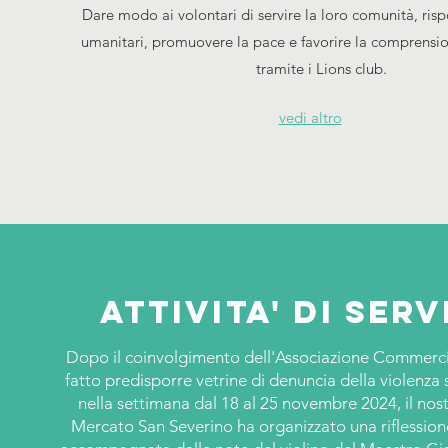
Dare modo ai volontari di servire la loro comunità, ris
umanitari, promuovere la pace e favorire la comprensio
tramite i Lions club.
vedi altro
Attivita' di serv
Dopo il coinvolgimento dell'Associazione Commerci
fatto predisporre vetrine di denuncia della violenza 
nella settimana dal 18 al 25 novembre 2024, il nost
Mercato San Severino ha organizzato una riflession