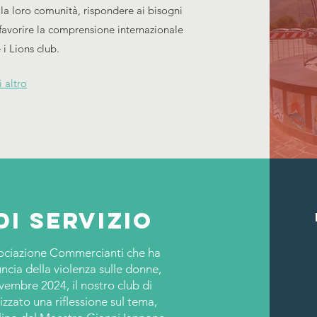
 la loro comunità, rispondere ai bisogni
favorire la comprensione internazionale
 i Lions club.
i altro
di servizio
sociazione Commercianti che ha
ncia della violenza sulle donne,
vembre 2024, il nostro club di
zato una riflessione sul tema,