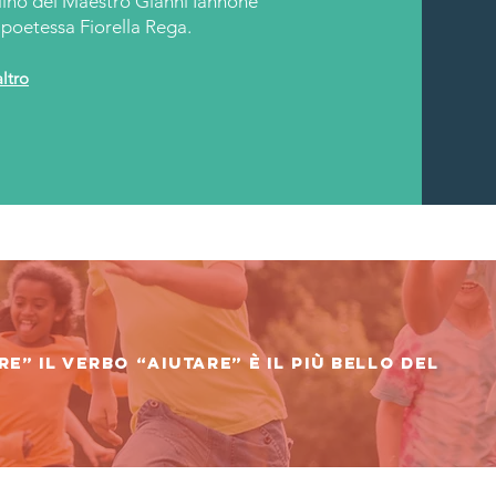
lino del Maestro Gianni Iannone
a poetessa Fiorella Rega.
altro
e” il verbo “aiutare” è il più bello del