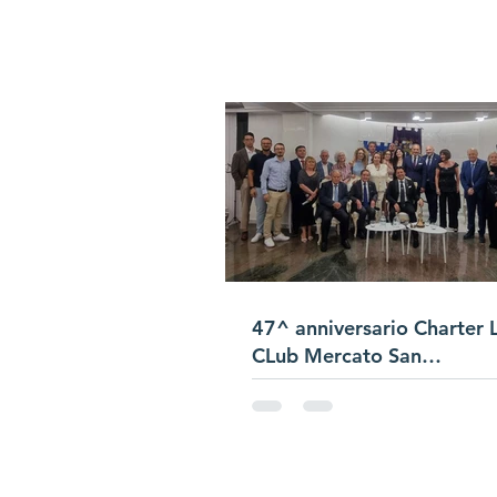
47^ anniversario Charter 
CLub Mercato San
Severino/Passaggio
Campana/Presentazione Sa
di Club "Bracigliano"