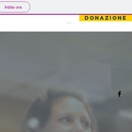
Inizia ora
DONAZIONE
ntatti
Area Riservata
Accedi
b