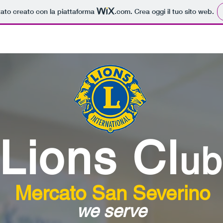
tato creato con la piattaforma
.com
. Crea oggi il tuo sito web.
News
Dicono di Noi
Photo Gallery
Donazioni
Co
Lions Cl
u
Mercato San Severino
we serve