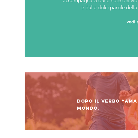
accompagnata dalle note del vio
e dalle dolci parole dell
vedi 
Dopo il verbo “amar
mondo.