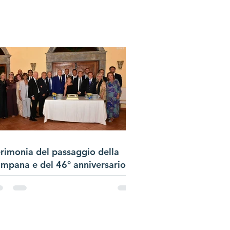
rimonia del passaggio della
mpana e del 46° anniversario
lla Charter di CluB